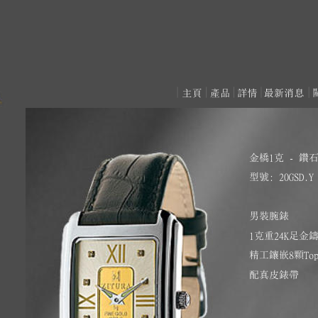
金橋1克 - 鑽石
型號: 20GSD.Y 
男裝腕錶
1克重24K足
精工鑲嵌8顆Top
配真皮錶帶