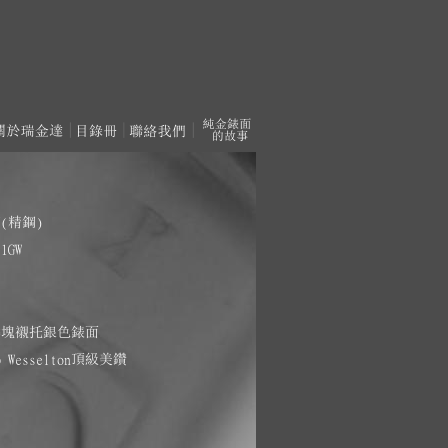
(精鋼)
1GW
金鑄塊襯托銀色錶面
 Wesselton頂級美鑽