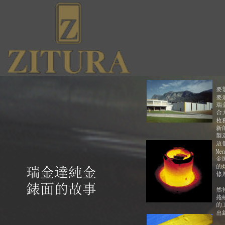
要
要
瑞
合
枚
新
製
這
Me
金
的
瑞金達純金
條
錶面的故事
然
捲
的
出