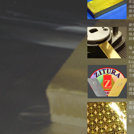
在
連
擦
油
最
經
瑞
技
瑞士
一
Ar
K
上
常
立
但
還
閃
那
這
捉
隻